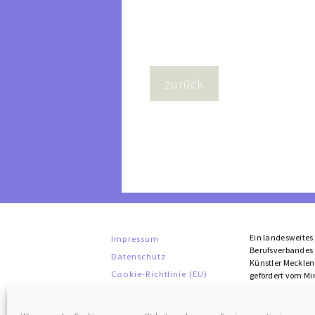
Ein landesweites 
Impressum
Berufsverbandes 
Datenschutz
Künstler Mecklen
Cookie-Richtlinie (EU)
gefördert vom Min
Kultur, Bundes- 
des Landes Mec
Rahmen der Initi