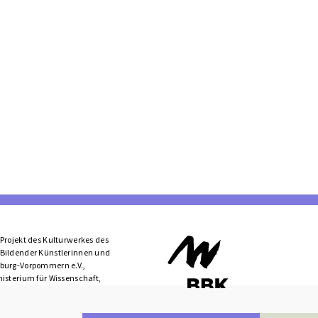
Projekt des Kulturwerkes des
Bildender Künstlerinnen und
burg-Vorpommern e.V.,
isterium für Wissenschaft,
und Europa­­angelegenheiten
klenburg-Vorpommern im
ative »Kultur gegen Gewalt«