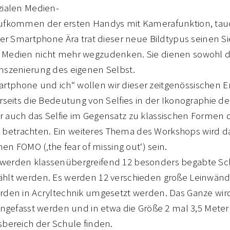
zialen Medien-
Aufkommen der ersten Handys mit Kamerafunktion, tauch
der Smartphone Ära trat dieser neue Bildtypus seinen Si
n Medien nicht mehr wegzudenken. Sie dienen sowohl
Inszenierung des eigenen Selbst.
tphone und ich“ wollen wir dieser zeitgenössischen
erseits die Bedeutung von Selfies in der Ikonographie
 auch das Selfie im Gegensatz zu klassischen Formen d
betrachten. Ein weiteres Thema des Workshops wird 
 FOMO (‚the fear of missing out‘) sein.
werden klassenübergreifend 12 besonders begabte Sch
̈hlt werden. Es werden 12 verschieden große Leinwänd
erden in Acryltechnik umgesetzt werden. Das Ganze wi
fasst werden und in etwa die Größe 2 mal 3,5 Mete
sbereich der Schule finden.