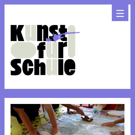
▾
▾
▾